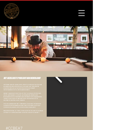
HET GEZELLIGSTE POOLCAFE VAN NEDERLAND!
ONTSNAP AAN DE DAGELIJKSE DRUKTE EN BELEEF GEZELLIGE
AVONDEN IN ONS SFEERVOLLE POOLCAFÉ. MET MEERDERE
LOCATIES BEN JE ALTIJD DICHTBIJ EEN PLEK WAAR
ONTSPANNING EN PLEZIER SAMENKOMEN!
GENIET VAN EEN POTJE POOL OF TEST JE SKILLS OP ÉÉN VAN
ONZE DARTBANEN. VOOR DE LIEFHEBBERS HEBBEN WE
BOVENDIEN EEN UITGEBREID ASSORTIMENT SPECIAALBIEREN,
ZODAT JE ALTIJD IETS NIEUWS KUNT ONTDEKKEN OF JE
FAVORIETE BIERTJE KUNT VINDEN!
OF JE NU LANGSKOMT MET VRIENDEN, COLLEGA’S OF GEWOON
VOOR EEN ONTSPANNEN AVOND: ONS POOLCAFÉ IS DÉ PLEK
VOOR GEZELLIGHEID, SPEL EN EEN GOED GLAS BIER.
RESERVEER SNEL JE TAFEL VOOR JOUW GEZELLIGSTE AVONDJE
UIT!
KIES UIT VERSCHILLENDE LOCATIES, BELEEF & GENIET!
#CCBEA7